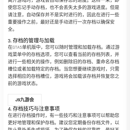
离开游戏时，游戏会自动保存您的进度。这样一来，即
使您忘记手动存档，也不会丢失太多的游戏进度。但是
请注意，自动保存并不是实时进行的，因此在进行一些
重要操作之前，最好还是手动进行一次存档以确保安
全。
3. 存档的管理与加载
在GTA5单机版中，您可以随时管理和加载存档。通过游
戏菜单中的存档选项，您可以查看当前的存档列表，并
进行一些相关的操作，例如删除旧的存档、重命名存档
槽位或者加载特定的存档。当您想要继续游戏时，只需
选择相应的存档槽位，游戏将会加载该存档并恢复您之
前的游戏状态。
J9九游会
4. 存档技巧与注意事项
在进行存档操作时，有一些技巧和注意事项可以帮助您
更好地管理和保护存档。建议您定期备份存档文件，以