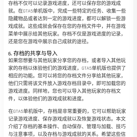
存档不仅可以记录游戏进度，还可以保存您的游戏成
就。在GTA5单机版中，完成一些特定的任务、收集一些
隐藏物品或者达到一定的游戏进度，都可以解锁一些游
戏成就。这些成就会保存在您的存档文件中，并在游戏
菜单中展示给其他玩家。存档不仅是游戏进度的记录，
还是您在游戏中展示自己成就的途径。
6. 存档的共享与导入
如果您想要与其他玩家分享您的存档，或者导入其他玩
家的存档以体验他们的游戏进度，GTA5单机版也提供了
相应的功能。您可以将您的存档文件分享给其他玩家，
他们只需将该文件放入游戏存档目录中，即可加载您的
游戏进度。同样地，您也可以导入其他玩家的存档文
件，以体验他们的游戏成就和进度。
在GTA5单机版中，存档是非常重要的，它可以帮助玩家
记录游戏进度、保存游戏成就以及恢复游戏状态。本文
介绍了存档的基本操作、自动保存、管理与加载、技巧
与注意事项，以及存档与游戏成就的关系。希望这些信