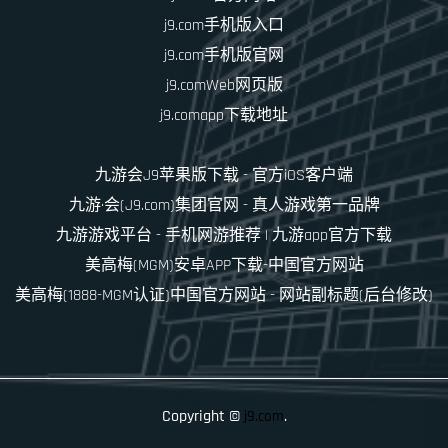
j9.com手机版入口
j9.com手机版官网
j9.comWeb网页版
j9.comapp下载地址
九游会J9苹果版下载 - 官方iOS客户端
九游·会(J9.com)集团官网 - 真人游戏第一品牌
九游游戏平台 - 手机网游推荐 | 九游app官方下载
美高梅(MGM)安卓APP下载-中国官方网站
美高梅(1888-MGM认证)中国官方网站 - 网站副标题(后台修改)
Copyright ©
.
j9.com