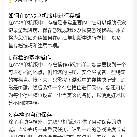
2026-03-21 13:52:15
如何在GTA5单机版中进行存档
在GTA5单机版中，存档是非常重要的，它可以帮助玩家
记录游戏进度、保存游戏成就以及恢复游戏状态。本文
将为您详细介绍如何在GTA5单机版中进行存档，以及一
些存档技巧和注意事项。
1. 存档的基本操作
在GTA5单机版中，存档操作非常简单。您需要找到一个
可以存档的地点，例如您的住所、安全屋或者一些特定
的存档点。接下来，只需按下游戏中的存档快捷键，通
常是F5键，然后选择一个存档槽位进行保存。您还可以
为每个存档槽位设置一个自定义的名称，以便更好地区
分不同的存档。
2. 存档的自动保存
除了手动存档外，GTA5单机版还提供了自动保存的功
能。当您完成一些重要任务、达到一定的游戏进度或者