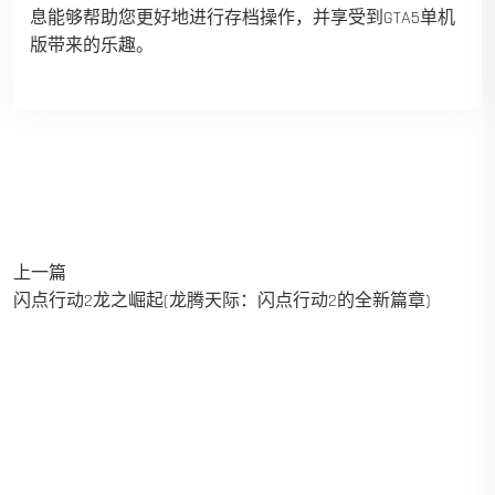
息能够帮助您更好地进行存档操作，并享受到GTA5单机
版带来的乐趣。
上一篇
闪点行动2龙之崛起(龙腾天际：闪点行动2的全新篇章)