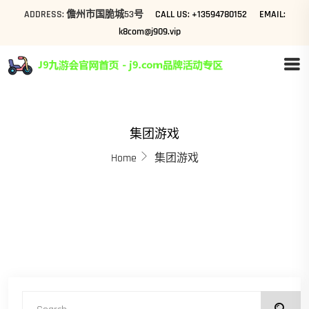
ADDRESS: 儋州市国脆城53号
CALL US: +13594780152
EMAIL:
k8com@j909.vip
集团游戏
Home
集团游戏