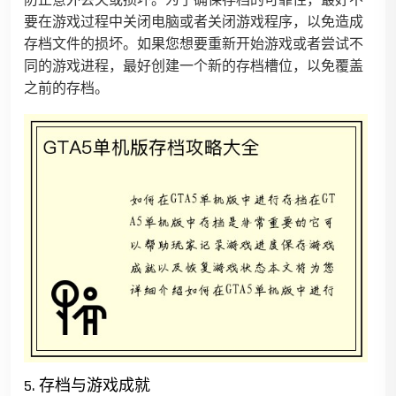
防止意外丢失或损坏。为了确保存档的可靠性，最好不
要在游戏过程中关闭电脑或者关闭游戏程序，以免造成
存档文件的损坏。如果您想要重新开始游戏或者尝试不
同的游戏进程，最好创建一个新的存档槽位，以免覆盖
之前的存档。
5. 存档与游戏成就